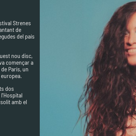
stival Strenes
cantant de
egudes del país
quest nou disc,
 va començar a
 de París, un
 europea.
ts dos
l'Hospital
solit amb el