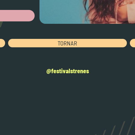
TORNAR
@festivalstrenes